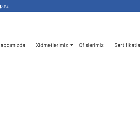
p.az
aqqımızda
Xidmətlərimiz
Ofislərimiz
Sertifikatl