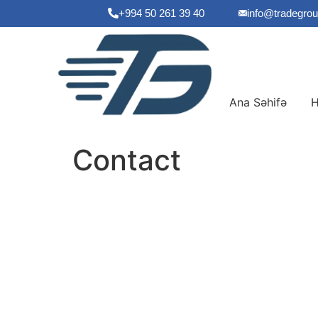
+994 50 261 39 40
info@tradegrou
Ana Səhifə
H
Contact
Let’s Start Cooperation
Contact us