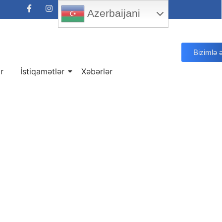
Azerbaijani
Bizimlə 
ar
İstiqamətlər
Xəbərlər