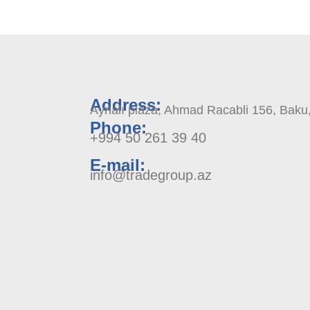
Address:
Aynalı plaza, Ahmad Racabli 156, Baku,
Phone:
+994 50 261 39 40
E-mail:
info@tradegroup.az