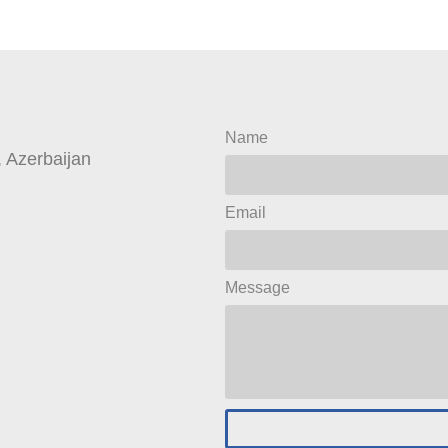
Name
 Azerbaijan
Email
Message