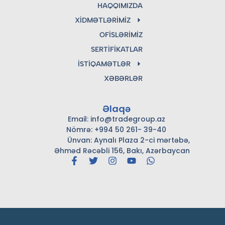
HAQQIMIZDA
XIDMƏTLƏRIMIZ
OFISLƏRIMIZ
SERTIFIKATLAR
İSTIQAMƏTLƏR
XƏBƏRLƏR
Əlaqə
Email: info@tradegroup.az
Nömrə: +994 50 261- 39-40
Ünvan: Aynalı Plaza 2-ci mərtəbə,
Əhməd Rəcəbli 156, Bakı, Azərbaycan