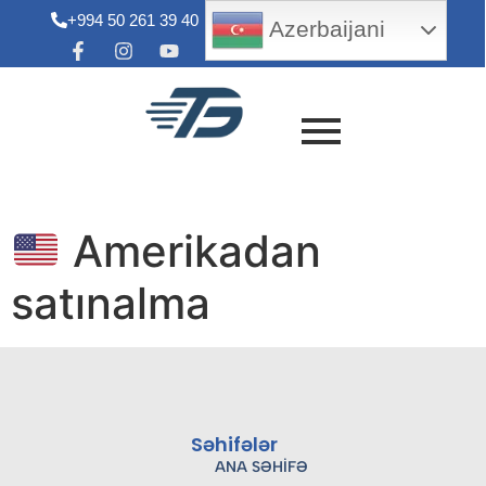
+994 50 261 39 40
info@tradegroup.az
Azerbaijani
Amerikadan
satınalma
Səhifələr
ANA SƏHIFƏ