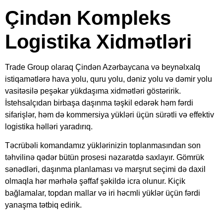
Çindən Kompleks
Logistika Xidmətləri
Trade Group olaraq Çindən Azərbaycana və beynəlxalq
istiqamətlərə hava yolu, quru yolu, dəniz yolu və dəmir yolu
vasitəsilə peşəkar yükdaşıma xidmətləri göstəririk.
İstehsalçıdan birbaşa daşınma təşkil edərək həm fərdi
sifarişlər, həm də kommersiya yükləri üçün sürətli və effektiv
logistika həlləri yaradırıq.
Təcrübəli komandamız yüklərinizin toplanmasından son
təhvilinə qədər bütün prosesi nəzarətdə saxlayır. Gömrük
sənədləri, daşınma planlaması və marşrut seçimi də daxil
olmaqla hər mərhələ şəffaf şəkildə icra olunur. Kiçik
bağlamalar, topdan mallar və iri həcmli yüklər üçün fərdi
yanaşma tətbiq edirik.