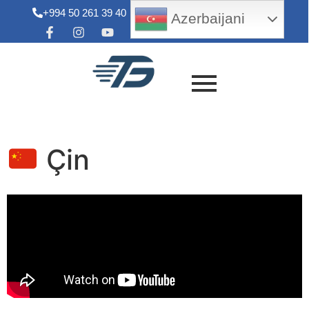
+994 50 261 39 40
info@tradegroup.az
Azerbaijani
Çin