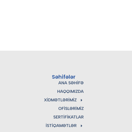
Səhifələr
ANA SƏHIFƏ
HAQQIMIZDA
XIDMƏTLƏRIMIZ
OFISLƏRIMIZ
SERTIFIKATLAR
İSTIQAMƏTLƏR