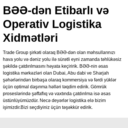
BƏƏ-dən Etibarlı və
Operativ Logistika
Xidmətləri
Trade Group şirkəti olaraq BƏƏ-dən olan məhsullarınızı
hava yolu və dəniz yolu ilə sürətli eyni zamanda təhlükəsiz
şəkildə çatdırılmasını həyata keçiririk. BƏƏ-nin əsas
logistika mərkəzləri olan Dubai, Abu dabi ve Sharjah
şəhərlərindən birbaşa olaraq kommersiya və fərdi yüklər
üçün optimal daşınma həlləri təqdim edirik. Gömrük
proseslərində şəffaflıq və vaxtında çatdırılma isə əsas
üstünlüyümüzdür. Necə deyərlər logistika elə bizim
işimizdir.Bizi seçdiyiniz üçün təşəkkür edirik.