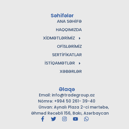
Səhifələr
ANA SƏHIFƏ
HAQQIMIZDA
XIDMƏTLƏRIMIZ
OFISLƏRIMIZ
SERTIFIKATLAR
İSTIQAMƏTLƏR
XƏBƏRLƏR
Əlaqə
Email: info@tradegroup.az
Nömrə: +994 50 261- 39-40
Ünvan: Aynalı Plaza 2-ci mərtəbə,
Əhməd Rəcəbli 156, Bakı, Azərbaycan