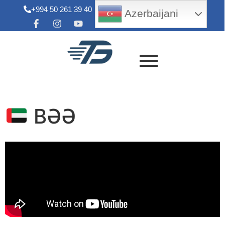
+994 50 261 39 40
info@tradegroup.az
Azerbaijani
BƏƏ